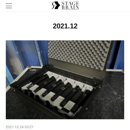
2021
.
12
2021.12.24 03:21